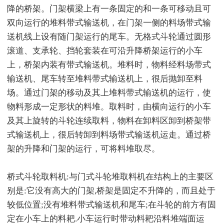
降的桥架。门架横梁上有一条固定的和一条可移动且可
双向运行的堆料带式输送机，在门架一侧的料场带式输
送机线上设有随门架运行的尾车。无格式斗轮通过圆形
滚道、支承轮、挡轮套装在可沿升降桥架运行的小车
上，桥架内装有带式输送机。堆料时，物料经料场带式
输送机、尾车转至堆料带式输送机上，很后抛卸至料
场。通过门架的移动及其上堆料带式输送机的运行，使
物料形成一定形状的料堆。取料时，由横向运行的小车
及其上旋转的斗轮连续取料，物料在卸料区卸到桥架带
式输送机上，很后转卸到料场带式输送机运走。通过桥
架的升降和门架的运行，可将料堆取尽。
桥式斗轮取料机:与门式斗轮堆取料机在结构上的主要区
别是:它没有高大的门架,桥架是固定不升降的，而且处于
较低位置;没有堆料带式输送机和尾车;在斗轮的前方有固
定在小车上的料耙.小车运行时带动料耙沿料堆端面运