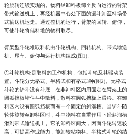
轮旋转连续实现的。物料经卸料板卸至反向运行的臂架
带式输送机上，再经机器中心处下面的漏斗卸至料场带
式输送机运走。通过整机的运行，臂架的回转、俯仰，
可使斗轮将储料堆的物料取尽。
臂架型斗轮堆取料机由斗轮机构、回转机构、带式输送
机、尾车、俯仰与运行机构组成(图1)。
①斗轮机构:是取料的工作机构，包括斗轮及其驱动装
置。斗轮分无格式、半格式和有格式3种(图2)。无格式
斗轮的铲斗没有斗底，在非卸料区内用固定在臂架上的
圆弧挡板堵住斗中散料，散料在圆弧挡板上滑移。在卸
料区内没有圆弧挡板而有一个固定的斜溜槽。当铲斗随
轮体旋转至卸料区时，斗中物料在自重作用下经斜溜槽
滑到带式输送机上。它的卸料区间大，因而斗轮转速较
高，可提高作业能力，能卸较粘物料。半格式斗轮的结