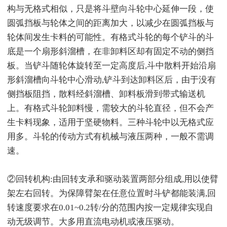
构与无格式相似，只是将斗壁向斗轮中心延伸一段，使
圆弧挡板与轮体之间的距离加大，以减少在圆弧挡板与
轮体间发生卡料的可能性。有格式斗轮的每个铲斗的斗
底是一个扇形斜溜槽，在非卸料区却有固定不动的侧挡
板。当铲斗随轮体旋转至一定高度后,斗中散料开始沿扇
形斜溜槽向斗轮中心滑动,铲斗到达卸料区后，由于没有
侧挡板阻挡，散料经斜溜槽、卸料板滑到带式输送机
上。有格式斗轮卸料慢，需较大的斗轮直径，但不会产
生卡料现象，适用于坚硬物料。三种斗轮中以无格式应
用多。斗轮的传动方式有机械与液压两种，一般不需调
速。
②回转机构:由回转支承和驱动装置两部分组成,用以使臂
架左右回转。为保障臂架在任意位置时斗铲都能装满,回
转速度要求在0.01~0.2转/分的范围内按一定规律实现自
动无级调节。大多用直流电动机或液压驱动。