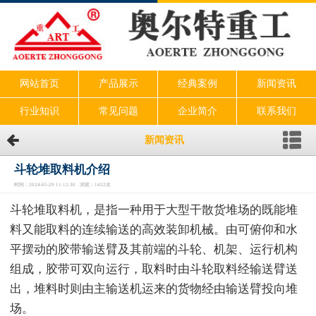
网站首页
产品展示
经典案例
新闻资讯
行业知识
常见问题
企业简介
联系我们
新闻资讯
斗轮堆取料机介绍
时间：2024-05-29 11:12:30 浏览：1432次
斗轮堆取料机，是指一种用于大型干散货堆场的既能堆
料又能取料的连续输送的高效装卸机械。由可俯仰和水
平摆动的胶带输送臂及其前端的斗轮、机架、运行机构
组成，胶带可双向运行，取料时由斗轮取料经输送臂送
出，堆料时则由主输送机运来的货物经由输送臂投向堆
场。